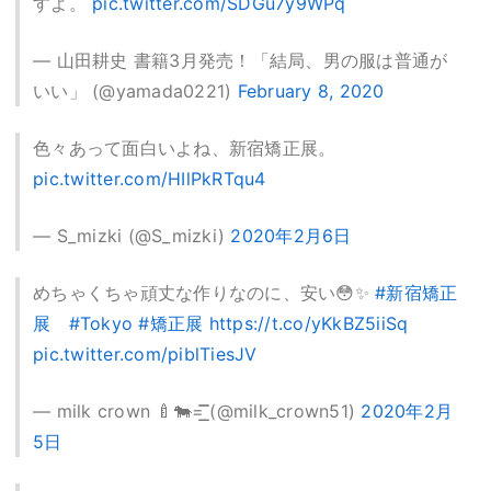
すよ。
pic.twitter.com/SDGu7y9WPq
— 山田耕史 書籍3月発売！「結局、男の服は普通が
いい」 (@yamada0221)
February 8, 2020
色々あって面白いよね、新宿矯正展。
pic.twitter.com/HIlPkRTqu4
— S_mizki (@S_mizki)
2020年2月6日
めちゃくちゃ頑丈な作りなのに、安い😳✨
#新宿矯正
展
#Tokyo
#矯正展
https://t.co/yKkBZ5iiSq
pic.twitter.com/piblTiesJV
— milk crown 🍼🐄=͟͟͞͞ (@milk_crown51)
2020年2月
5日