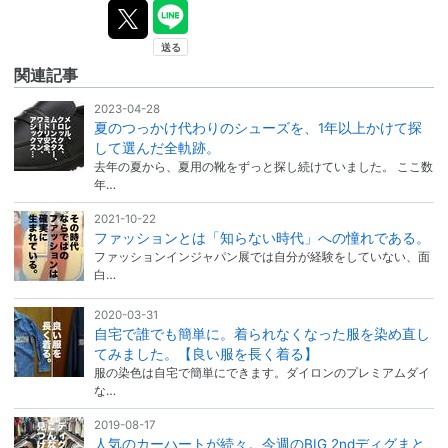
関連記事
2023-04-28
夏のつっかけ代わりのシューズを、1年以上かけて探
して選んだ全軌跡。
去年の夏から、夏用の靴をずっと探し続けていました。 ここ数
年…
2021-10-22
ファッションとは「知らない時代」への憧れである。
ファッションインジャパン展では自分が経験をしていない、面
白…
2020-03-31
自宅で誰でも簡単に。着られなくなった服を染め直し
てみました。【良い服を長く着る】
服の染色は自宅で簡単にできます。ダイロンのプレミアムダイ
な…
2019-08-17
人気のカーハートが続々。今週のBIG 2ndディグまと