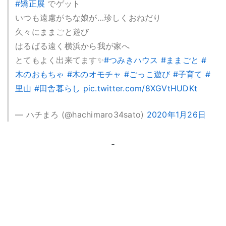
#矯正展
でゲット
いつも遠慮がちな娘が…珍しくおねだり
久々にままごと遊び
はるばる遠く横浜から我が家へ
とてもよく出来てます✨
#つみきハウス
#ままごと
#
木のおもちゃ
#木のオモチャ
#ごっこ遊び
#子育て
#
里山
#田舎暮らし
pic.twitter.com/8XGVtHUDKt
— ハチまろ (@hachimaro34sato)
2020年1月26日