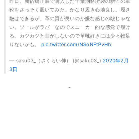
昨日、新宿矯正展で購入した千葉刑務所製の新作の革
靴をさっそく履いてみた。かなり履き心地良し。履き
皺はできるが、革の質が良いのか嫌な感じの皺じゃな
い。ソールがラバーなのでスニーカー的な感覚で履け
る。カツカツと音がしないので革靴好きには少々物足
りないかも。
pic.twitter.com/NSoNFtPvHb
— saku03_（さくらい伸） (@saku03_)
2020年2月
3日