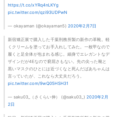
https://t.co/xYRq4nLKYg
pic.twitter.com/qzi93UDPwN
— okayaman (@okayaman5)
2020年2月7日
新宿矯正展で購入した千葉刑務所製の新作の革靴。軽
くクリームを塗ってお手入れしてみた。一枚甲なので
履くと足全体が包まれる感じ。細身でエレガントなデ
ザインだが4Eなので窮屈さもない。先の尖った靴と
黒いマスクのひとには近づくなと死んだばあちゃんは
言っていたが、これなら大丈夫だろう。
pic.twitter.com/9wQ05HSH31
— saku03_（さくらい伸） (@saku03_)
2020年2月
2日